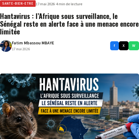
SANTE-BIEN-ETRE
17 mai 2026
· 4 min de lecture
Hantavirus : l’Afrique sous surveillance, le
Sénégal reste en alerte face à une menace encore
limitée
Fatim Mbassou MBAYE
f
X
W
17 mai 2026