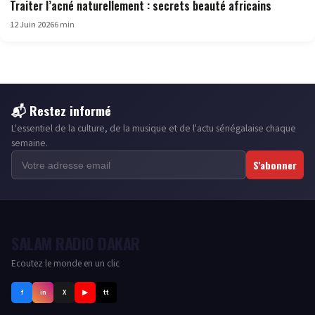
Traiter l’acné naturellement : secrets beauté africains
12 Juin 2026
6 min
📬 Restez informé
L'essentiel de la culture, de la musique et de l'actu sénégalaise chaque
semaine.
S'abonner
SALAM RADIO DAKAR
Ecoutez le monde en un clic
f
in
X
▶
tt