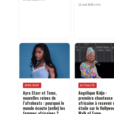
13 Juil 2025
1 min
AFRO BEAT
ACTUALITE
Ayra Starr et Tems,
Angélique Kidjo :
nouvelles reines de
première chanteuse
l’afrobeats : pourquoi le
africaine à recevoir 
monde écoute (enfin) les
étoile sur le Hollywo
femmes africaines ?
Walk of Fame