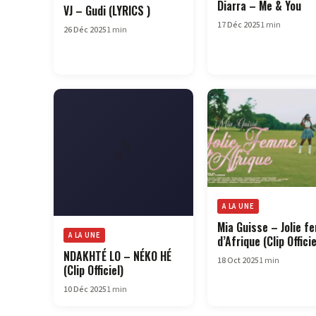
Diarra – Me & You
VJ – Gudi (LYRICS )
17 Déc 2025
1 min
26 Déc 2025
1 min
A LA UNE
Mia Guisse – Jolie 
A LA UNE
d’Afrique (Clip Officie
NDAKHTÉ LO – NÉKO HÉ
18 Oct 2025
1 min
(Clip Officiel)
10 Déc 2025
1 min