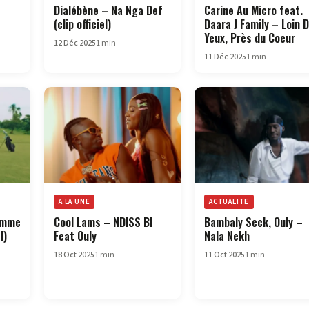
Dialébène – Na Nga Def
Carine Au Micro feat.
(clip officiel)
Daara J Family – Loin 
Yeux, Près du Coeur
12 Déc 2025
1 min
11 Déc 2025
1 min
A LA UNE
ACTUALITE
femme
Cool Lams – NDISS BI
Bambaly Seck, Ouly –
l)
Feat Ouly
Nala Nekh
18 Oct 2025
1 min
11 Oct 2025
1 min