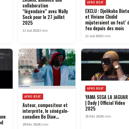
AFRO BEAT
collaboration
EXCLU : Djelikaba Bint
“légendaire” avec Wally
et Viviane Chidid
Seck pour le 27 juillet
mijoteraient un feat’ 
2025
feu depuis des mois
11 Juil 2025
2 min
11 Juil 2025
2 min
AFRO BEAT
YAMA SEGA LA JAGUAR
AFRO BEAT
| Dady | Official Video
Auteur, compositeur et
2025
interprète, le sénégalo-
une
canadien Bo Diaw…
25 Déc 2024
1 min
od
29 Déc 2024
1 min