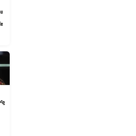
ou
de
 🐆