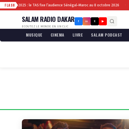
nale CAN 2025 : le TAS fixe l’audience Sénégal–Maroc au 8 octobre 2026
F
·
FLASH
SALAM RADIO DAKAR
f
in
X
▶
ECOUTEZ LE MONDE EN UN CLIC
MUSIQUE
CINEMA
LIVRE
SALAM PODCAST
CATÉGORIE
AFRO BEAT