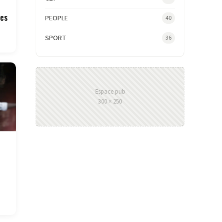
Des
PEOPLE
40
SPORT
36
Espace pub
300 × 250