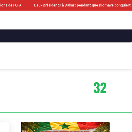
ns de FCFA
Deux présidents à Dakar : pendant que Diomaye conquiert la 
·
32
ARTICLES