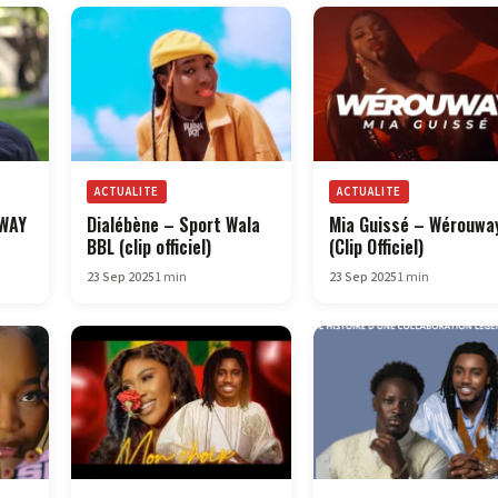
ACTUALITE
ACTUALITE
UWAY
Dialébène – Sport Wala
Mia Guissé – Wérouwa
BBL (clip officiel)
(Clip Officiel)
23 Sep 2025
1 min
23 Sep 2025
1 min