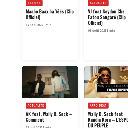
A LA UNE
ACTUALITE
Maabo Baax ba Yéés (Clip
VJ feat Seydou Che 
Officiel)
Fatou Sangaré (Clip
Officiel)
17 Sep 2025
1 min
05 Août 2025
1 min
ACTUALITE
AFRO BEAT
AK feat. Wally B. Seck –
Wally B. Seck feat
Comment
Kandia Kora – L’ESP
DU PEUPLE
19 Juil 2025
1 min