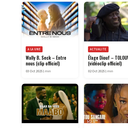
A LA UNE
ACTUALITE
Wally B. Seck – Entre
Élage Diouf – TOLO
nous (clip officiel)
(vidéoclip officiel)
03 Oct 2025
1 min
02 Oct 2025
1 min