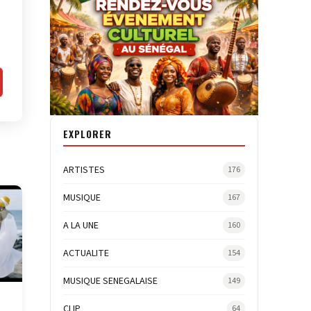
EXPLORER
ARTISTES
176
MUSIQUE
167
A LA UNE
160
ACTUALITE
154
MUSIQUE SENEGALAISE
149
CLIP
64