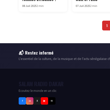
08 Juil 2025
2 min
07 Juil 2025
2 min
Pag
1
de
pub
📬 Restez informé
L'essentiel de la culture, de la musique et de l'actu sénégalaise
SALAM RADIO DAKAR
Ecoutez le monde en un clic
f
in
X
▶
tt