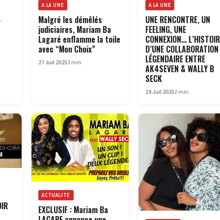
A LA UNE
A LA UNE
–
Malgré les démêlés
UNE RENCONTRE, UN
judiciaires, Mariam Ba
FEELING, UNE
Lagaré enflamme la toile
CONNEXION… L’HISTOIR
avec “Mon Choix”
D’UNE COLLABORATION
LÉGENDAIRE ENTRE
27 Juil 2025
3 min
AK4SEVEN & WALLY B
SECK
19 Juil 2025
2 min
ACTUALITE
OIR
EXCLUSIF : Mariam Ba
LAGARE annonce une