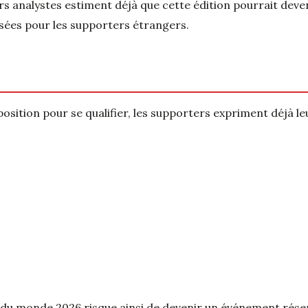
eurs analystes estiment déjà que cette édition pourrait deven
sées pour les supporters étrangers.
position pour se qualifier, les supporters expriment déjà le
 du monde 2026 risque ainsi de devenir un événement rése