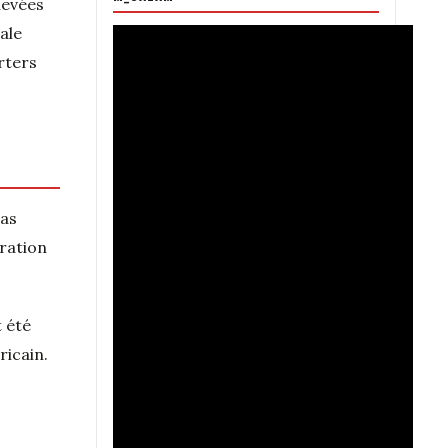
levées
ale
rters
sas
iration
t été
ricain.