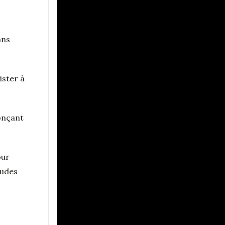
ans
ister à
onçant
our
tudes