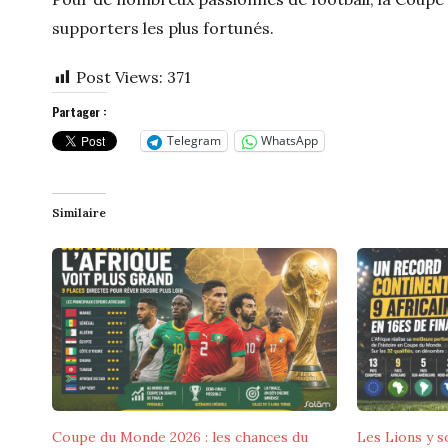
supporters les plus fortunés.
Post Views:
371
Partager :
Telegram
WhatsApp
Similaire
Coupe du Monde 2026 : les chances du
Les Lions y so