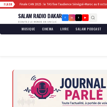
lais
Finale CAN 2025 : le TAS fixe l’audience Sénégal–Maroc au 8 octobre
·
FLASH
SALAM RADIO DAKAR
f
in
X
▶
ECOUTEZ LE MONDE EN UN CLIC
MUSIQUE
CINEMA
LIVRE
SALAM PODCAST