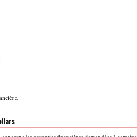
:
ancière.
llars
es concerne les garanties financières demandées à certains