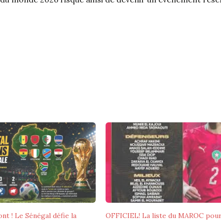
nt ! Le Sénégal défie la
OFFICIEL! La liste du MAROC pour