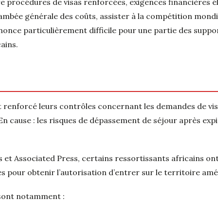
e procédures de visas renforcées, exigences financières é
lambée générale des coûts, assister à la compétition mondi
nonce particulièrement difficile pour une partie des suppo
cains.
nt renforcé leurs contrôles concernant les demandes de vi
 En cause : les risques de dépassement de séjour après exp
 et Associated Press, certains ressortissants africains on
s pour obtenir l’autorisation d’entrer sur le territoire amé
s sont notamment :