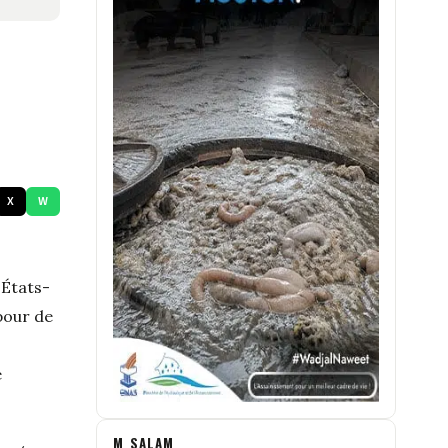
X
W
x
États-
pour de
e
M_SALAM