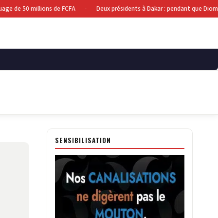
e de 50 millions de FCFA
Deux présidents à Dakar : pendant que Diomaye 
·
SENSIBILISATION