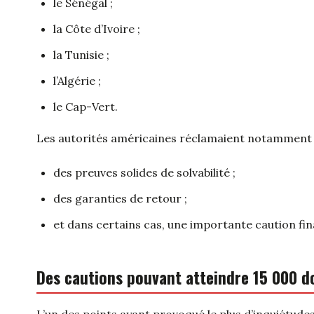
le Sénégal ;
la Côte d’Ivoire ;
la Tunisie ;
l’Algérie ;
le Cap-Vert.
Les autorités américaines réclamaient notamment 
des preuves solides de solvabilité ;
des garanties de retour ;
et dans certains cas, une importante caution fin
Des cautions pouvant atteindre 15 000 do
L’un des points ayant provoqué le plus d’inquiétud