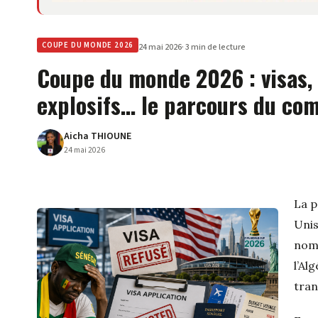
COUPE DU MONDE 2026
24 mai 2026
· 3 min de lecture
Coupe du monde 2026 : visas, 
explosifs… le parcours du com
Aicha THIOUNE
24 mai 2026
La p
Uni
nom
l’
Alg
tran