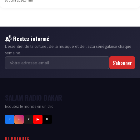
20 Juin 2026
2 min
📬 Restez informé
L'essentiel de la culture, de la musique et de l'actu sénégalaise chaque
semaine.
S'abonner
SALAM RADIO DAKAR
Ecoutez le monde en un clic
f
in
X
▶
tt
RUBRIQUES