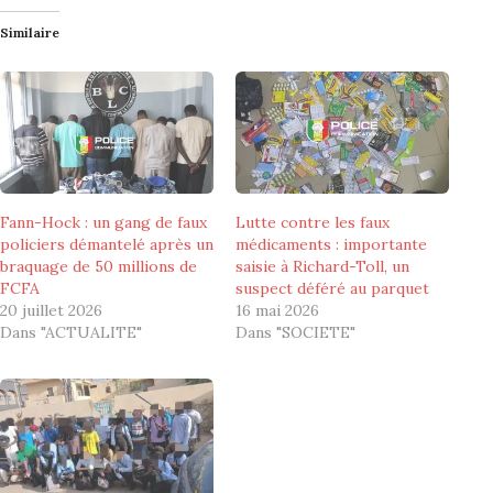
Similaire
Fann-Hock : un gang de faux
Lutte contre les faux
policiers démantelé après un
médicaments : importante
braquage de 50 millions de
saisie à Richard-Toll, un
FCFA
suspect déféré au parquet
20 juillet 2026
16 mai 2026
Dans "ACTUALITE"
Dans "SOCIETE"