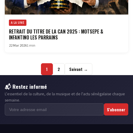
A LA UNE
RETRAIT DU TITRE DE LA CAN 2025 : MOTSEPE &
INFANTINO LES PARRAINS
22 Mar 2026
1 min
Pagination
1
2
Suivant →
des
publications
📬 Restez informé
L'essentiel de la culture, de la musique et de l'actu sénégalaise chaque
semaine.
S'abonner