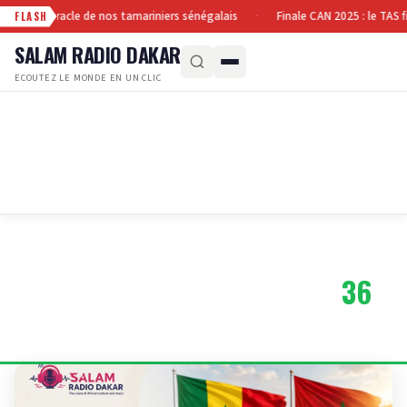
le fruit miracle de nos tamariniers sénégalais
Finale CAN 2025 : le TAS fi
·
FLASH
SALAM RADIO DAKAR
ECOUTEZ LE MONDE EN UN CLIC
CATÉGORIE
SPORT
36
FOOTBALL
30
ARTICLES