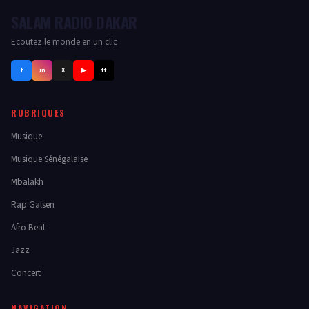
SALAM RADIO DAKAR
Ecoutez le monde en un clic
f
in
X
▶
tt
RUBRIQUES
Musique
Musique Sénégalaise
Mbalakh
Rap Galsen
Afro Beat
Jazz
Concert
NAVIGATION