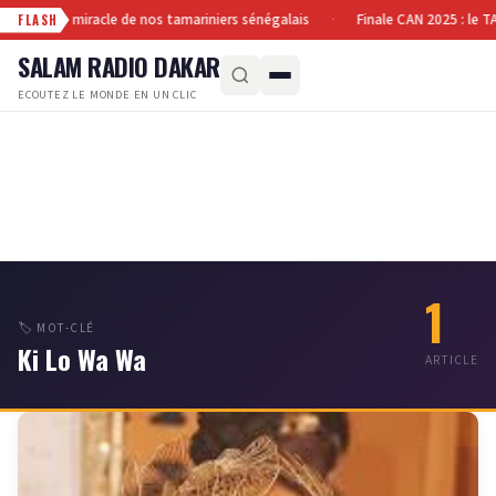
in : le fruit miracle de nos tamariniers sénégalais
Finale CAN 2025 : le T
·
FLASH
SALAM RADIO DAKAR
ECOUTEZ LE MONDE EN UN CLIC
1
🏷️ MOT-CLÉ
Ki Lo Wa Wa
ARTICLE