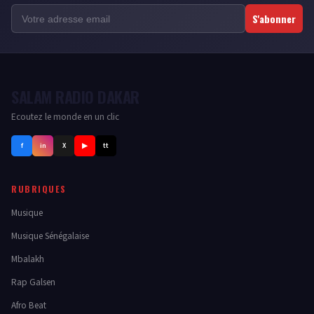
S'abonner
SALAM RADIO DAKAR
Ecoutez le monde en un clic
f
in
X
▶
tt
RUBRIQUES
Musique
Musique Sénégalaise
Mbalakh
Rap Galsen
Afro Beat