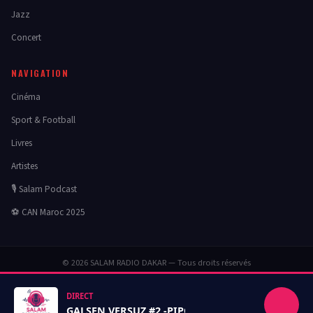
Jazz
Concert
NAVIGATION
Cinéma
Sport & Football
Livres
Artistes
🎙️ Salam Podcast
⚽ CAN Maroc 2025
© 2026 SALAM RADIO DAKAR — Tous droits réservés
Politique de confidentialité
Mentions légales
DIRECT
GALSEN VERSUZ #2 -PIPOZA vs ZO KILLEUH.mp3