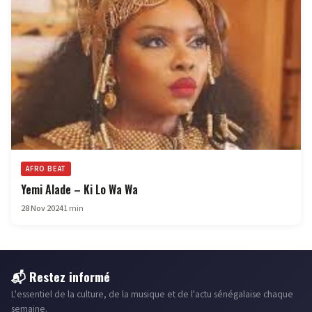
AFRO BEAT
Yemi Alade – Ki Lo Wa Wa
28 Nov 2024
1 min
📬 Restez informé
L'essentiel de la culture, de la musique et de l'actu sénégalaise chaque
semaine.