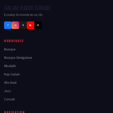
SALAM RADIO DAKAR
Ecoutez le monde en un clic
f
in
X
▶
tt
RUBRIQUES
Musique
Musique Sénégalaise
Mbalakh
Rap Galsen
Afro Beat
Jazz
Concert
NAVIGATION