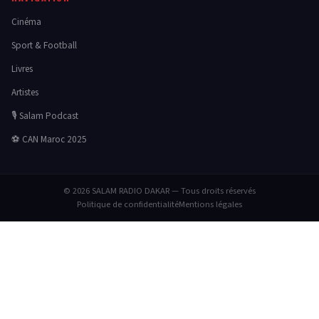
Cinéma
Sport & Football
Livres
Artistes
🎙️ Salam Podcast
⚽ CAN Maroc 2025
© 2026 SALAM RADIO DAKAR — Tous droits réservés
Politique de confidentialité
Mentions légales