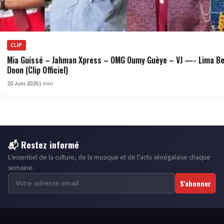
CLIP
Mia Guissé – Jahman Xpress – OMG Oumy Guèye – VJ —- Lima B
Doon (Clip Officiel)
20 Juin 2026
1 min
📬 Restez informé
L'essentiel de la culture, de la musique et de l'actu sénégalaise chaque
semaine.
S'abonner